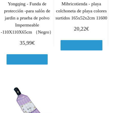
Yongqing - Funda de
Mibricotienda - playa
protección -para salón de
colchoneta de playa colores
jardin a prueba de polvo
surtidos 165x52x2cm 11600
Impermeable
20,22
€
-110X110X65cm （Negro）
35,99
€
Ver en Manomano.es
Comprar el producto