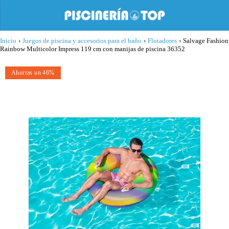
Inicio
›
Juegos de piscina y accesorios para el baño
›
Flotadores
›
Salvage Fashion
Rainbow Multicolor Impress 119 cm con manijas de piscina 36352
Ahorras un 46%