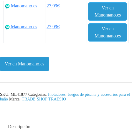
r
r
Manomano.es
27,99€
Ver en
e
e
Manomano.es
c
c
Manomano.es
27,99€
Ver en
i
i
Manomano.es
o
o
o
a
Ver en Manomano.es
r
c
i
t
g
u
SKU:
ML41877
Categorías:
Flotadores
,
Juegos de piscina y accesorios para el
baño
Marca:
TRADE SHOP TRAESIO
i
a
n
l
a
e
Descripción