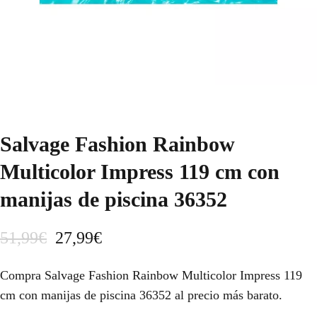
Salvage Fashion Rainbow
Multicolor Impress 119 cm con
manijas de piscina 36352
E
E
51,99
€
27,99
€
l
l
Compra Salvage Fashion Rainbow Multicolor Impress 119
p
p
cm con manijas de piscina 36352 al precio más barato.