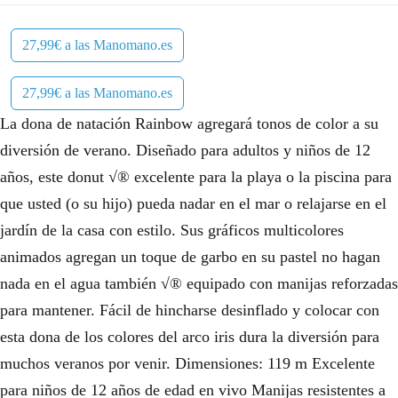
l
s
e
:
27,99€ a las Manomano.es
r
2
27,99€ a las Manomano.es
a
7
La dona de natación Rainbow agregará tonos de color a su
:
,
diversión de verano. Diseñado para adultos y niños de 12
5
9
años, este donut √® excelente para la playa o la piscina para
que usted (o su hijo) pueda nadar en el mar o relajarse en el
1
9
jardín de la casa con estilo. Sus gráficos multicolores
,
€
animados agregan un toque de garbo en su pastel no hagan
9
.
nada en el agua también √® equipado con manijas reforzadas
9
para mantener. Fácil de hincharse desinflado y colocar con
esta dona de los colores del arco iris dura la diversión para
€
muchos veranos por venir. Dimensiones: 119 m Excelente
.
para niños de 12 años de edad en vivo Manijas resistentes a