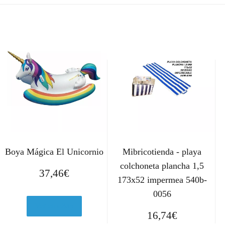
Boya Mágica El Unicornio
Mibricotienda - playa
colchoneta plancha 1,5
37,46
€
173x52 impermea 540b-
0056
Ver en eBay
16,74
€