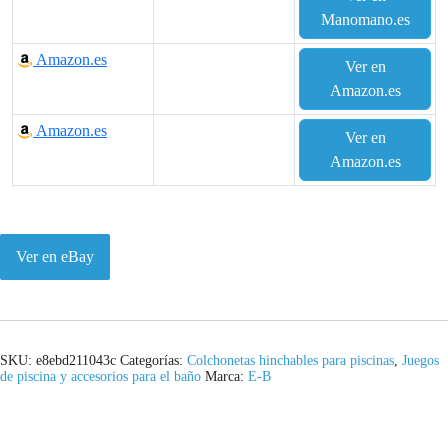
Manomano.es
Amazon.es
Ver en
Amazon.es
Amazon.es
Ver en
Amazon.es
Ver en eBay
SKU:
e8ebd211043c
Categorías:
Colchonetas hinchables para piscinas
,
Juegos
de piscina y accesorios para el baño
Marca:
E-B