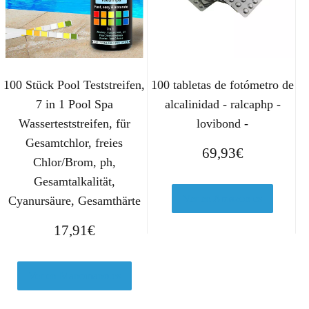
100 Stück Pool Teststreifen,
100 tabletas de fotómetro de
7 in 1 Pool Spa
alcalinidad - ralcaphp -
Wasserteststreifen, für
lovibond -
Gesamtchlor, freies
69,93
€
Chlor/Brom, ph,
Gesamtalkalität,
Ver en Amazon.es
Cyanursäure, Gesamthärte
17,91
€
Ver en Manomano.es