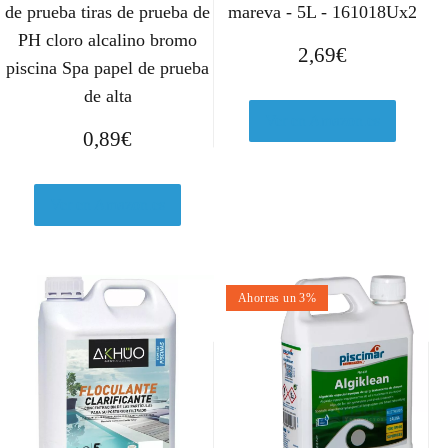
a
8
de prueba tiras de prueba de
mareva - 5L - 161018Ux2
:
,
PH cloro alcalino bromo
2,69
€
2
3
piscina Spa papel de prueba
7
7
de alta
,
€
Ver en Amazon.es
5
.
0,89
€
5
€
Ver en Amazon.es
.
Ahorras un 3%