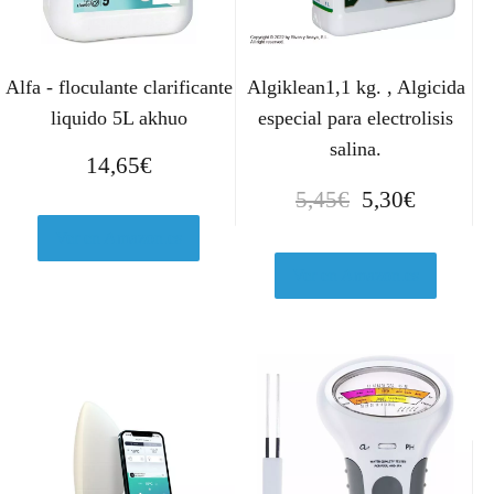
Alfa - floculante clarificante
Algiklean1,1 kg. , Algicida
liquido 5L akhuo
especial para electrolisis
salina.
14,65
€
E
E
5,45
€
5,30
€
l
l
Ver en Amazon.es
p
p
r
r
Ver en Amazon.es
e
e
c
c
i
i
o
o
o
a
r
c
i
t