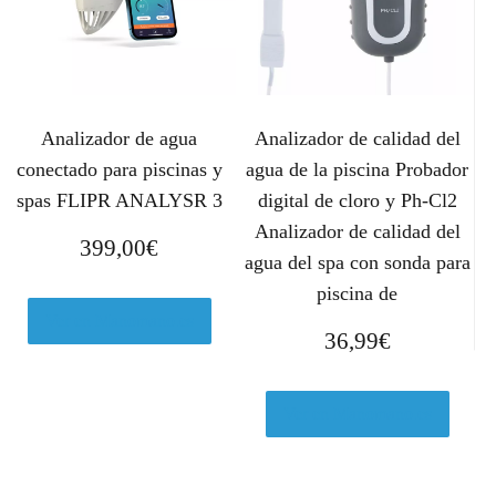
g
u
i
a
n
l
a
e
l
s
Analizador de agua
Analizador de calidad del
e
:
r
5
conectado para piscinas y
agua de la piscina Probador
a
,
spas FLIPR ANALYSR 3
digital de cloro y Ph-Cl2
:
3
Analizador de calidad del
399,00
€
5
0
agua del spa con sonda para
,
€
piscina de
4
.
Ver en Manomano.es
5
36,99
€
€
.
Ver en Manomano.es