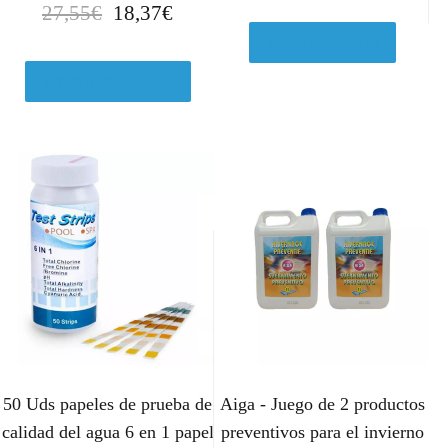
E
E
27,55
€
18,37
€
l
l
Ver en Amazon.es
p
p
r
r
Ver en Manomano.es
e
e
c
c
i
i
o
o
o
a
r
c
i
t
g
u
i
a
n
l
a
e
l
s
50 Uds papeles de prueba de
Aiga - Juego de 2 productos
e
:
r
1
calidad del agua 6 en 1 papel
preventivos para el invierno