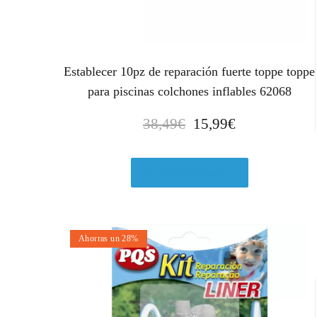
Establecer 10pz de reparación fuerte toppe toppe
para piscinas colchones inflables 62068
E
E
38,49
€
15,99
€
l
l
p
p
r
r
Ver en Manomano.es
e
e
c
c
i
i
Ahorras un 28%
o
o
o
a
r
c
i
t
g
u