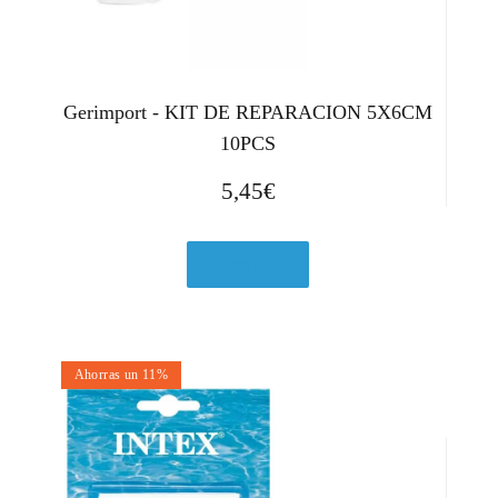
Gerimport - KIT DE REPARACION 5X6CM
10PCS
5,45
€
Ver en eBay
Ahorras un 11%