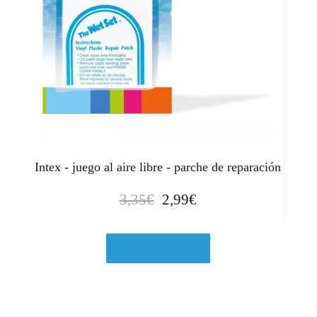
Intex - juego al aire libre - parche de reparación
E
E
3,35
€
2,99
€
l
l
p
p
r
r
Ver en Amazon.es
e
e
c
c
i
i