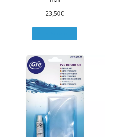
Titan
23,50
€
Ver en Amazon.es