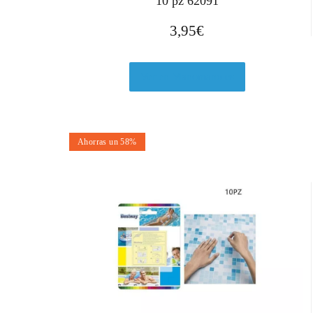
10 pz 62091
3,95
€
Ver en Manomano.es
Ahorras un 58%