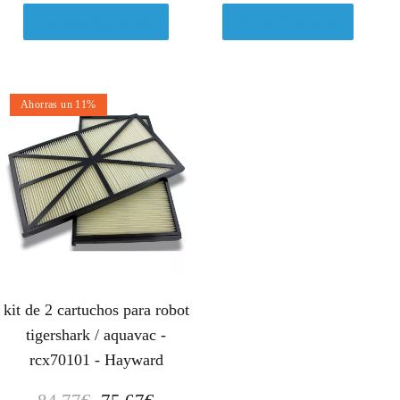
Comprar el producto
Ver en Amazon.es
Ahorras un 11%
kit de 2 cartuchos para robot
tigershark / aquavac -
rcx70101 - Hayward
E
E