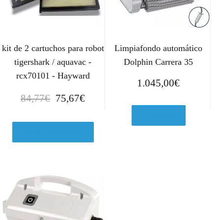
kit de 2 cartuchos para robot
Limpiafondo automático
tigershark / aquavac -
Dolphin Carrera 35
rcx70101 - Hayward
1.045,00
€
E
E
84,77
€
75,67
€
l
l
Ver en eBay
p
p
r
r
Ver en Manomano.es
e
e
c
c
i
i
o
o
o
a
r
c
i
t