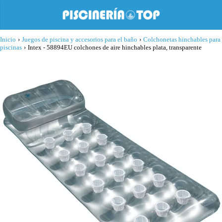
Inicio
›
Juegos de piscina y accesorios para el baño
›
Colchonetas hinchables para
piscinas
›
Intex - 58894EU colchones de aire hinchables plata, transparente