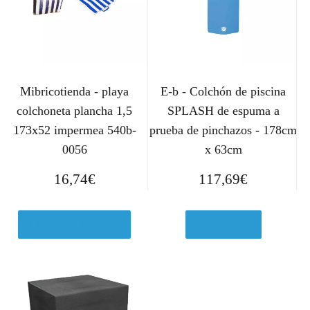
Mibricotienda - playa
E-b - Colchón de piscina
colchoneta plancha 1,5
SPLASH de espuma a
173x52 impermea 540b-
prueba de pinchazos - 178cm
0056
x 63cm
16,74
€
117,69
€
Comprar el producto
Ver en eBay