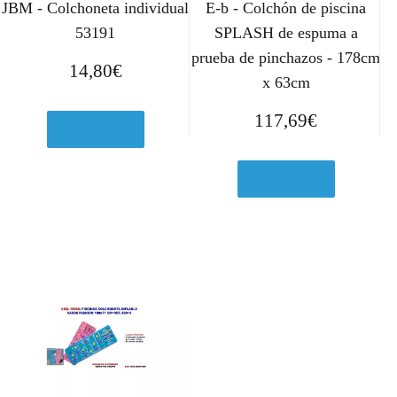
JBM - Colchoneta individual
E-b - Colchón de piscina
53191
SPLASH de espuma a
prueba de pinchazos - 178cm
14,80
€
x 63cm
117,69
€
Ver en eBay
Ver en eBay