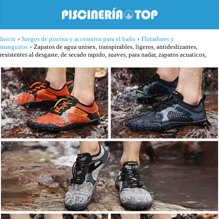
Inicio
›
Juegos de piscina y accesorios para el baño
›
Flotadores y
manguitos
›
Zapatos de agua unisex, transpirables, ligeros, antideslizantes,
resistentes al desgaste, de secado rapido, suaves, para nadar, zapatos acuaticos,