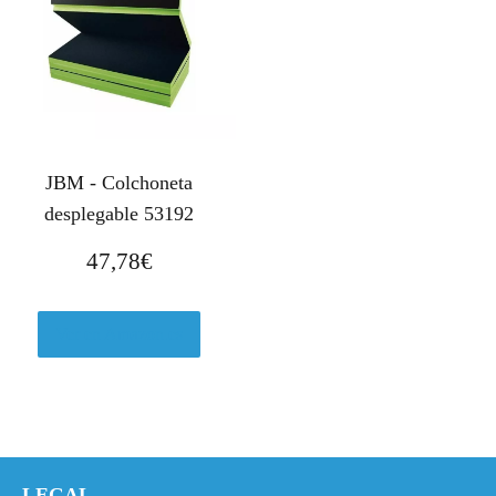
JBM - Colchoneta
desplegable 53192
47,78
€
Ver en Amazon.es
LEGAL