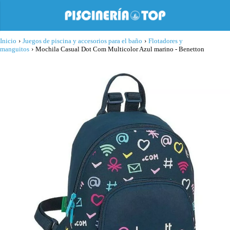
Inicio
›
Juegos de piscina y accesorios para el baño
›
Flotadores y
manguitos
›
Mochila Casual Dot Com Multicolor Azul marino - Benetton