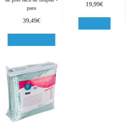
19,99
€
para
39,49
€
Ver en eBay
Comprar el producto