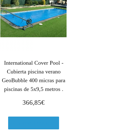
o
a
r
c
i
t
g
u
i
a
n
l
a
e
l
s
International Cover Pool -
e
:
r
4
Cubierta piscina verano
a
,
GeoBubble 400 micras para
:
2
piscinas de 5x9,5 metros .
7
0
366,85
€
,
€
7
.
9
Comprar el producto
€
.