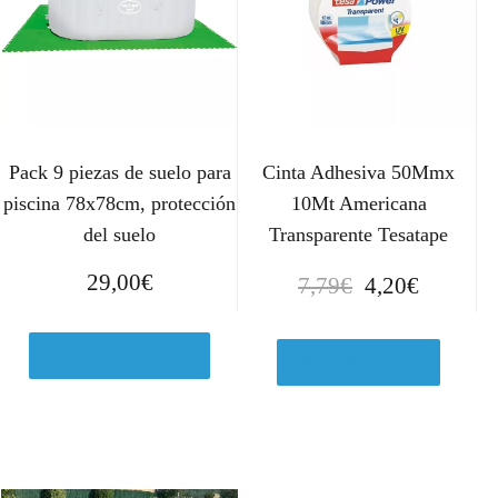
Pack 9 piezas de suelo para
Cinta Adhesiva 50Mmx
piscina 78x78cm, protección
10Mt Americana
del suelo
Transparente Tesatape
E
E
29,00
€
7,79
€
4,20
€
l
l
p
p
Comprar el producto
r
r
Ver en Amazon.es
e
e
c
c
i
i
o
o