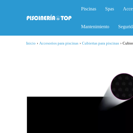
Piscinas
Spas
Acce
Mantenimiento
Segurid
Inicio
›
Accesorios para piscinas
›
Cubiertas para piscinas
›
Cubier