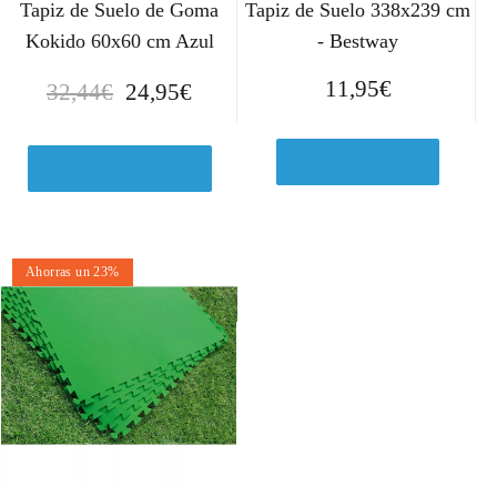
Tapiz de Suelo de Goma
Tapiz de Suelo 338x239 cm
Kokido 60x60 cm Azul
- Bestway
E
E
11,95
€
32,44
€
24,95
€
l
l
p
p
Ver en Amazon.es
r
r
Ver en Manomano.es
e
e
c
c
i
i
Ahorras un 23%
o
o
o
a
r
c
i
t
g
u
i
a
n
l
a
e