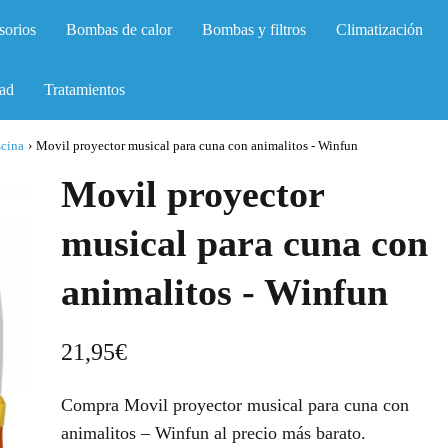
sorios
Bombas de calor
Bombas y filtros
Climatización
ad
Tratamientos
scina
›
Movil proyector musical para cuna con animalitos - Winfun
Movil proyector
musical para cuna con
animalitos - Winfun
21,95
€
Compra Movil proyector musical para cuna con
animalitos – Winfun al precio más barato.