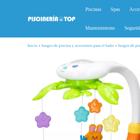
Piscinas
Spas
Acce
Mantenimiento
Segurid
Inicio
›
Juegos de piscina y accesorios para el baño
›
Juegos de pi