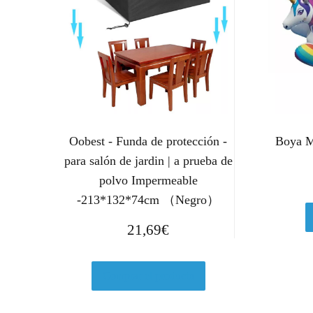
Oobest - Funda de protección -
Boya M
para salón de jardin | a prueba de
polvo Impermeable
-213*132*74cm （Negro）
21,69
€
Comprar el producto