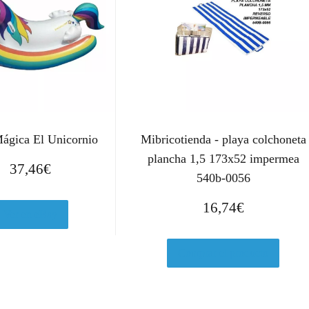
ágica El Unicornio
Mibricotienda - playa colchoneta
plancha 1,5 173x52 impermea
37,46
€
540b-0056
16,74
€
Ver en eBay
Comprar el producto