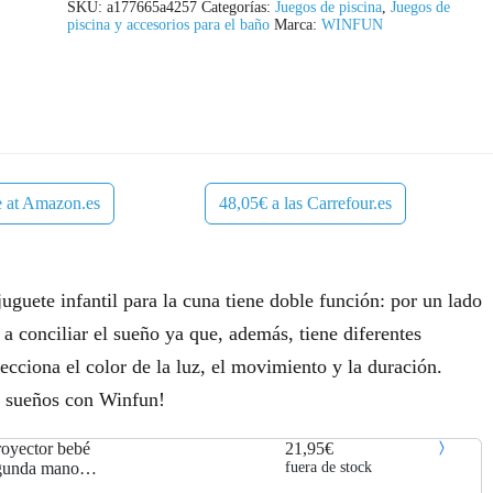
SKU:
a177665a4257
Categorías:
Juegos de piscina
,
Juegos de
piscina y accesorios para el baño
Marca:
WINFUN
e at Amazon.es
48,05€ a las Carrefour.es
uguete infantil para la cuna tiene doble función: por un lado
a conciliar el sueño ya que, además, tiene diferentes
ecciona el color de la luz, el movimiento y la duración.
s sueños con Winfun!
royector bebé
21,95€
egunda mano
fuera de stock