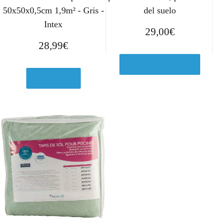
50x50x0,5cm 1,9m² - Gris -
del suelo
Intex
29,00
€
28,99
€
Comprar el producto
Ver en eBay