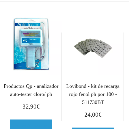
Productos Qp - analizador
Lovibond - kit de recarga
auto-tester cloro/ ph
rojo fenol ph por 100 -
511730BT
32,90
€
24,00
€
Ver en Amazon.es