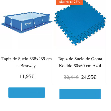
Ahorras un 23%
Tapiz de Suelo 338x239 cm
Tapiz de Suelo de Goma
- Bestway
Kokido 60x60 cm Azul
E
E
11,95
€
32,44
€
24,95
€
l
l
p
p
Ver en Amazon.es
r
r
Ver en Manomano.es
e
e
c
c