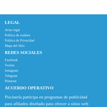
c
c
4
i
i
€
o
o
.
o
a
LEGAL
r
c
i
t
Aviso legal
g
u
Política de cookies
Política de Privacidad
i
a
Mapa del Sitio
n
l
REDES SOCIALES
a
e
l
s
Facebook
e
:
Twitter
Instagram
r
9
Telegram
a
,
Pinterest
:
9
ACUERDO OPERATIVO
1
5
8
€
Piscinería participa en programas de publicidad
,
.
para afiliados diseñado para ofrecer a sitios web