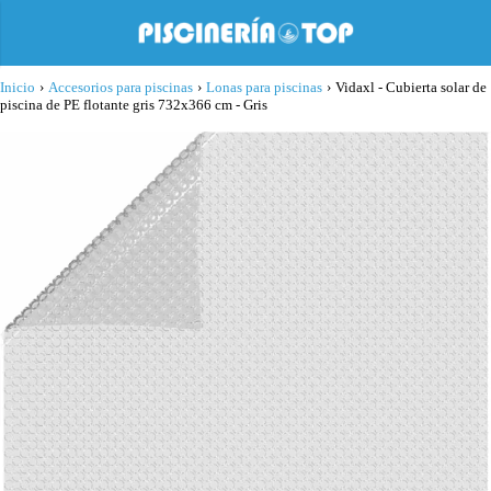
Inicio
›
Accesorios para piscinas
›
Lonas para piscinas
›
Vidaxl - Cubierta solar de
piscina de PE flotante gris 732x366 cm - Gris