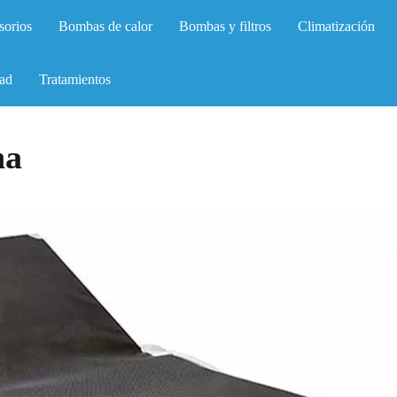
sorios
Bombas de calor
Bombas y filtros
Climatización
ad
Tratamientos
na