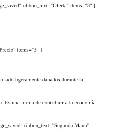
age_saved" ribbon_text="Oferta" items="3" ]
Precio" items="3" ]
an sido ligeramente dañados durante la
a. Es una forma de contribuir a la economía
entage_saved" ribbon_text="Segunda Mano"