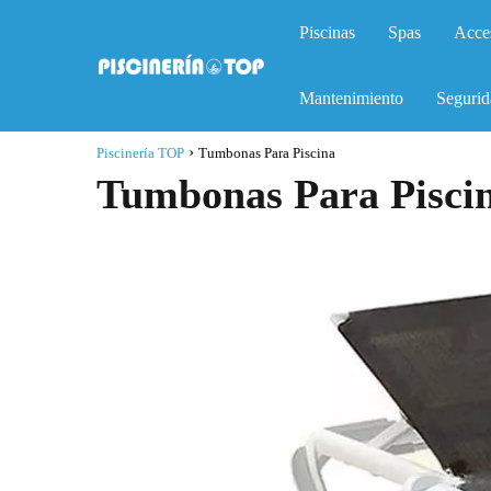
Piscinas
Spas
Acce
Mantenimiento
Segurid
Piscinería TOP
Tumbonas Para Piscina
Tumbonas Para Pisci