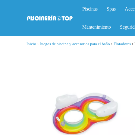
Piscinas
Spas
Acce
Mantenimiento
Segurid
Inicio
›
Juegos de piscina y accesorios para el baño
›
Flotadores
›