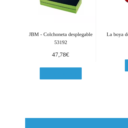
JBM - Colchoneta desplegable
La boya de
53192
47,78
€
Ver en Amazon.es