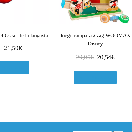
l Oscar de la langosta
Juego rampa zig zag WOOMAX
Disney
21,50
€
E
E
29,95
€
20,54
€
l
l
Ver en eBay
p
p
r
r
Ver en Amazon.es
e
e
c
c
i
i
o
o
o
a
r
c
i
t