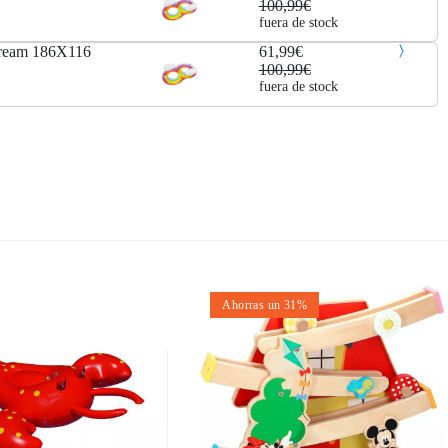
100,99€
fuera de stock
 dream 186X116
61,99€
100,99€
fuera de stock
Ahorras un 31%