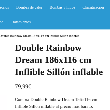
sorios
Bombas de calor
Bombas y filtros
Climatización
ad
Tratamientos
Double Rainbow Dream 186x116 cm Inflible Sillón inflable
Double Rainbow
Dream 186x116 cm
Inflible Sillón inflable
79,99
€
Compra Double Rainbow Dream 186×116 cm
Inflible Sillón inflable al precio más barato.