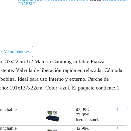
n
l
TRAESIO
a
e
l
s
e
:
r
4
las Manomano.es
a
2
91x137x22cm 1/2 Materia Camping inflable Piazza.
:
,
esistente. Válvula de liberación rápida entrelazada. Cómoda
e bobina. Ideal para uso interno y externo. Parche de
7
9
maño: 191x137x22cm. Color: azul. El paquete contiene: 1
2
9
,
€
hinchable
42,99€
9
.
72,99€
fuera de stock
9
hinchable
42,99€