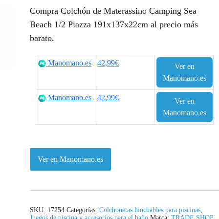
l
l
Compra Colchón de Materassino Camping Sea
p
p
Beach 1/2 Piazza 191x137x22cm al precio más
barato.
r
r
e
e
Manomano.es
42,99€
Ver en
c
c
Manomano.es
i
i
Manomano.es
42,99€
Ver en
o
o
Manomano.es
o
a
r
c
Ver en Manomano.es
i
t
g
u
i
a
SKU:
17254
Categorías:
Colchonetas hinchables para piscinas
,
Juegos de piscina y accesorios para el baño
Marca:
TRADE SHOP