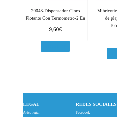
29043-Dispensador Cloro
Mibricotie
Flotante Con Termometro-2 En
de pla
165
9,60
€
Ver en eBay
Ver
LEGAL
REDES SOCIALES
Aviso legal
Facebook