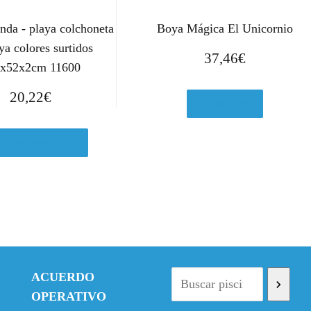
nda - playa colchoneta
Boya Mágica El Unicornio
ya colores surtidos
37,46
€
x52x2cm 11600
20,22
€
Ver en eBay
 en Manomano.es
ACUERDO
OPERATIVO