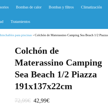
sorios
Bombas de calor
Bombas y filtros
Climatización
ad
Tratamientos
hinchables para piscinas
›
Colchón de Materassino Camping Sea Beach 1/2 Piazza
Colchón de
Materassino Camping
Sea Beach 1/2 Piazza
191x137x22cm
E
E
72,99
€
42,99
€