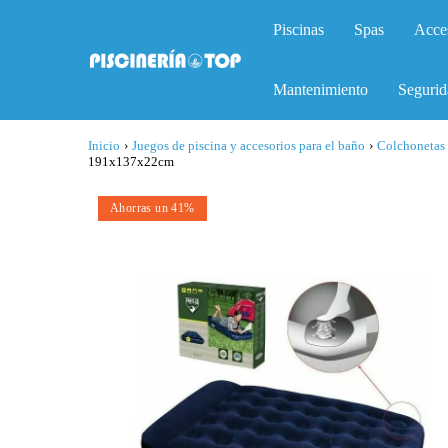
Piscinas
Spas
Acce
Mantenimiento
Segurid
Inicio
›
Juegos de piscina y accesorios para el baño
›
Colchonetas 
191x137x22cm
Ahorras un 41%