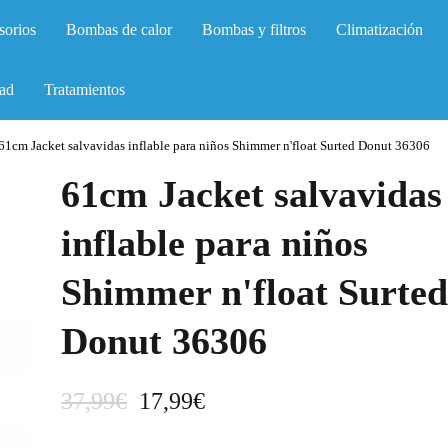
sorios
Bombas de calor
Bombas y filtros
Climatización
ad
Tratamientos
61cm Jacket salvavidas inflable para niños Shimmer n'float Surted Donut 36306
61cm Jacket salvavidas
inflable para niños
Shimmer n'float Surted
Donut 36306
E
E
37,99
€
17,99
€
l
l