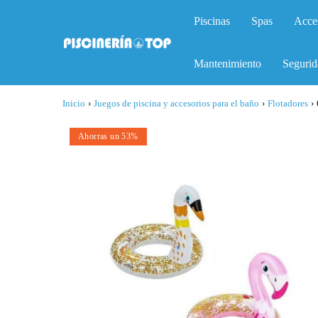
Piscinas
Spas
Acce
Mantenimiento
Segurid
Inicio
›
Juegos de piscina y accesorios para el baño
›
Flotadores
›
Ahorras un 53%