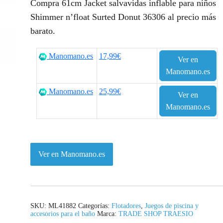
Compra 61cm Jacket salvavidas inflable para niños
p
p
Shimmer n’float Surted Donut 36306 al precio más
barato.
r
r
e
e
Manomano.es
17,99€
Ver en
c
c
Manomano.es
i
i
Manomano.es
25,99€
Ver en
o
o
Manomano.es
o
a
r
c
Ver en Manomano.es
i
t
g
u
i
a
SKU:
ML41882
Categorías:
Flotadores
,
Juegos de piscina y
accesorios para el baño
Marca:
TRADE SHOP TRAESIO
n
l