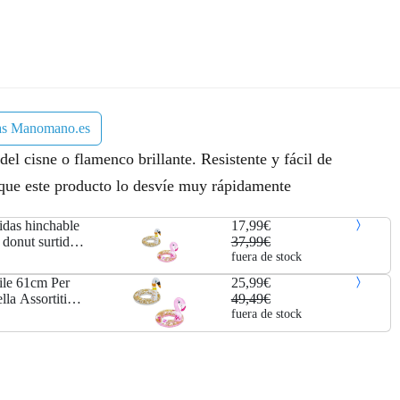
a
e
l
s
e
:
las Manomano.es
r
1
l cisne o flamenco brillante. Resistente y fácil de
a
7
 que este producto lo desvíe muy rápidamente
:
,
idas hinchable
17,99€
3
9
donut surtido
37,99€
fuera de stock
7
9
ile 61cm Per
25,99€
la Assortiti
49,49€
,
€
fuera de stock
9
.
9