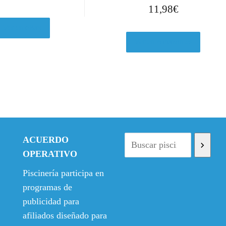
11,98
€
Ver en eBay
Ver en Amazon.es
ACUERDO
OPERATIVO
Piscinería participa en
programas de
publicidad para
afiliados diseñado para