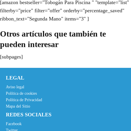
[amazon bestseller="Tobogán Para Piscina " "template="list"
filterby="price" filter="offer" orderby="percentage_saved"
ribbon_text="Segunda Mano" items="3" ]
Otros artículos que también te
pueden interesar
[subpages]
LEGAL
Aviso legal
Política de cookies
Política de Privacidad
Mapa del Sitio
REDES SOCIALES
Facebook
Twitter