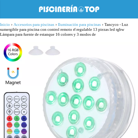
Inicio
›
Accesorios para piscinas
›
Iluminación para piscinas
›
Tancyco - Luz
sumergible para piscina con control remoto rf regulable 13 piezas led rgbw
Lámpara para fuente de estanque 16 colores y 3 modos de