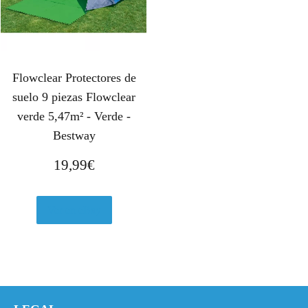
i
a
n
l
a
e
l
s
Flowclear Protectores de
e
:
r
1
suelo 9 piezas Flowclear
a
4
verde 5,47m² - Verde -
:
,
Bestway
1
5
19,99
€
5
0
,
€
8
.
Ver en eBay
5
€
.