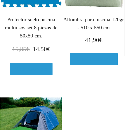
Protector suelo piscina
Alfombra para piscina 120gr
multiusos set 8 piezas de
- 510 x 550 cm
50x50 cm.
41,90
€
E
E
15,85
€
14,50
€
l
l
Ver en Manomano.es
p
p
r
r
Ver en Amazon.es
e
e
c
c
i
i
o
o
o
a
r
c
i
t
g
u