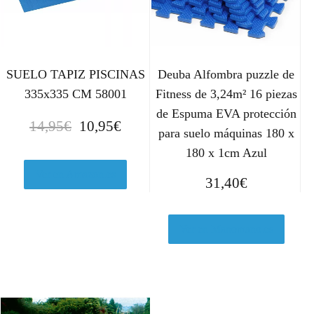
SUELO TAPIZ PISCINAS
Deuba Alfombra puzzle de
335x335 CM 58001
Fitness de 3,24m² 16 piezas
de Espuma EVA protección
E
E
14,95
€
10,95
€
para suelo máquinas 180 x
l
l
180 x 1cm Azul
p
p
r
r
Ver en Amazon.es
31,40
€
e
e
c
c
i
i
Ver en Manomano.es
o
o
o
a
r
c
i
t