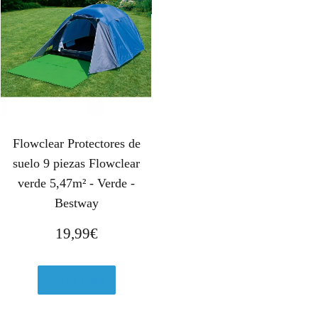
g
u
i
a
n
l
a
e
l
s
e
:
r
1
a
0
:
,
Flowclear Protectores de
1
9
suelo 9 piezas Flowclear
4
5
verde 5,47m² - Verde -
,
€
Bestway
9
.
5
19,99
€
€
.
Ver en eBay