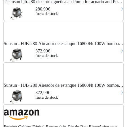
Ttsunsun hjb-280 electromagnética air Pump for acuario and Pond
oxygen Pump
280,99€
fuera de stock
Sunsun - HJB-280 Aireador de estanque 16800l/h 100W bomba
de aire para acuarios y estanques para agua sin hielo en invierno y
372,99€
suministro de oxígeno
fuera de stock
Sunsun - HJB-280 Aireador de estanque 16800l/h 100W bomba
de aire para acuarios y estanques para agua sin hielo en invierno y
372,99€
suministro de oxígeno
fuera de stock
Preciva Calibre Digital Recargable, Pie de Rey Electrónico con