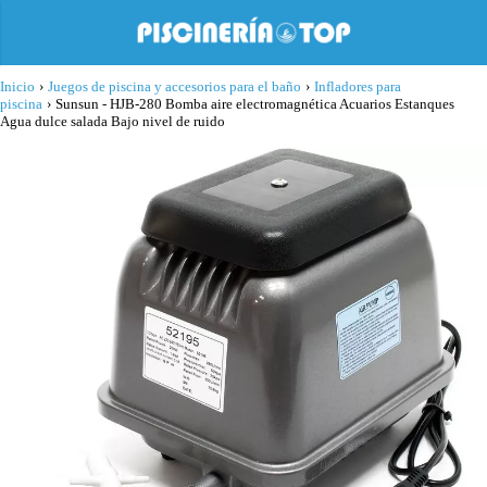
Inicio
›
Juegos de piscina y accesorios para el baño
›
Infladores para
piscina
›
Sunsun - HJB-280 Bomba aire electromagnética Acuarios Estanques
Agua dulce salada Bajo nivel de ruido