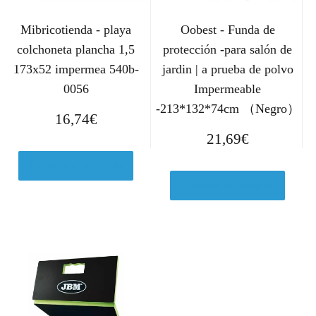
Mibricotienda - playa
Oobest - Funda de
colchoneta plancha 1,5
protección -para salón de
173x52 impermea 540b-
jardin | a prueba de polvo
0056
Impermeable
-213*132*74cm （Negro）
16,74
€
21,69
€
Comprar el producto
Comprar el producto