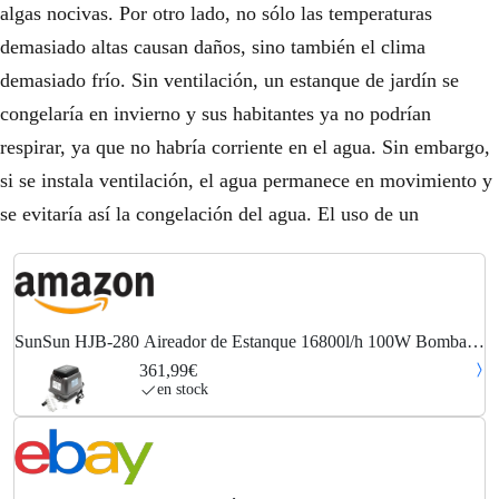
algas nocivas. Por otro lado, no sólo las temperaturas
demasiado altas causan daños, sino también el clima
demasiado frío. Sin ventilación, un estanque de jardín se
congelaría en invierno y sus habitantes ya no podrían
respirar, ya que no habría corriente en el agua. Sin embargo,
si se instala ventilación, el agua permanece en movimiento y
se evitaría así la congelación del agua. El uso de un
SunSun HJB-280 Aireador de Estanque 16800l/h 100W Bomba
de Aire para acuarios y estanques para Agua sin Hielo en Invierno
361,99€
y Suministro de oxígeno en Verano
en stock