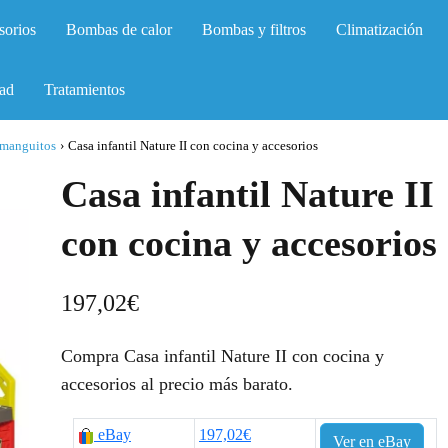
sorios
Bombas de calor
Bombas y filtros
Climatización
ad
Tratamientos
 manguitos
›
Casa infantil Nature II con cocina y accesorios
Casa infantil Nature II
con cocina y accesorios
197,02
€
Compra Casa infantil Nature II con cocina y
accesorios al precio más barato.
eBay
197,02€
Ver en eBay