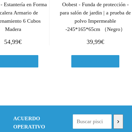
 Estantería en Forma
Oobest - Funda de protección -
calera Armario de
para salón de jardin | a prueba de
enamiento 6 Cubos
polvo Impermeable
Madera
-245*165*65cm （Negro）
54,99
€
39,99
€
 en Leroymerlin.es
Comprar el producto
ACUERDO
OPERATIVO