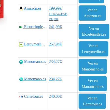
Amazon.es
199,99€
Ver en
11 nuevo desde
Amazon.es
199,99€
Elcorteingles.es
241,99€
Ver en
Elcorteingles.es
Leroymerlin.es
257,94€
Ver en
Leroymerlin.es
Manomano.es
234,27€
Ver en
Manomano.es
Manomano.es
234,27€
Ver en
Manomano.es
Carrefour.es
240,00€
Ver en
Carrefour.es