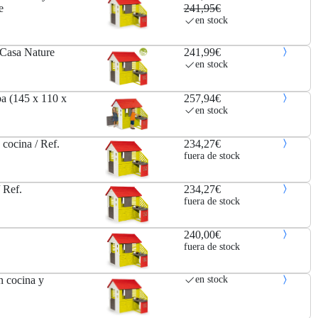
e
241,95€
en stock
Casa Nature
241,99€
en stock
ba (145 x 110 x
257,94€
en stock
cocina / Ref.
234,27€
fuera de stock
 Ref.
234,27€
fuera de stock
240,00€
fuera de stock
n cocina y
en stock