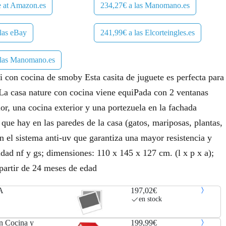
e at Amazon.es
234,27€ a las Manomano.es
las eBay
241,99€ a las Elcorteingles.es
 las Manomano.es
 ii con cocina de smoby Esta casita de juguete es perfecta para
a La casa nature con cocina viene equiPada con 2 ventanas
ior, una cocina exterior y una portezuela en la fachada
 que hay en las paredes de la casa (gatos, mariposas, plantas,
on el sistema anti-uv que garantiza una mayor resistencia y
lidad nf y gs; dimensiones: 110 x 145 x 127 cm. (l x p x a);
a partir de 24 meses de edad
A
197,02€
en stock
on Cocina y
199,99€