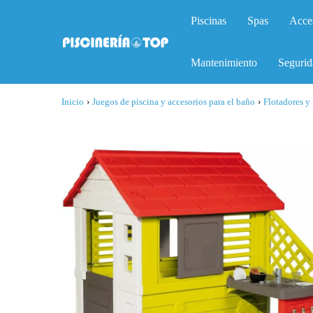
Piscinas
Spas
Acce
Mantenimiento
Segurid
Inicio
›
Juegos de piscina y accesorios para el baño
›
Flotadores y