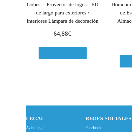
Oobest - Proyector de logos LED
Homcom -
de largo para exteriores /
de Es
interiores Lámpara de decoración
Almac
64,88
€
Comprar el producto
Ver
LEGAL
REDES SOCIALES
Aviso legal
Facebook