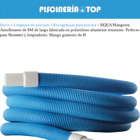
Inicio
›
Limpieza de piscinas
›
Recogehojas para piscina
›
SIQUA Manguera
Autoflotante de 8M de largo fabricada en polietileno altamente resistente. Perfecto
para Skimmer y limpiadores. Mango giratorio de Ø