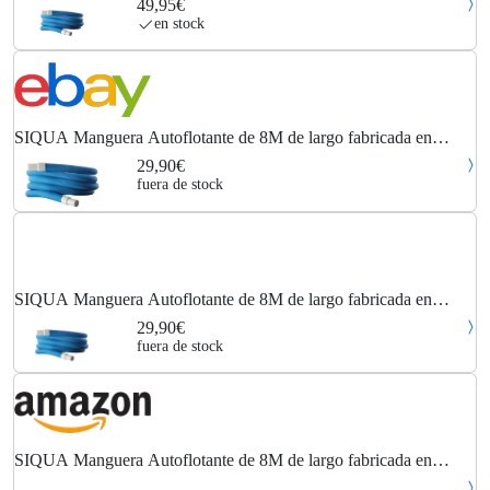
49,95€
Manguera Flotante para Uso Diario en...
en stock
SIQUA Manguera Autoflotante de 8M de largo fabricada en
polietileno resistente
29,90€
fuera de stock
SIQUA Manguera Autoflotante de 8M de largo fabricada en
polietileno altamente resistente. Perfecto para Skimmer y
29,90€
limpiadores. Mango giratorio de Ø
fuera de stock
SIQUA Manguera Autoflotante de 8M de largo fabricada en
polietileno altamente resistente. Perfecto para Skimmer y