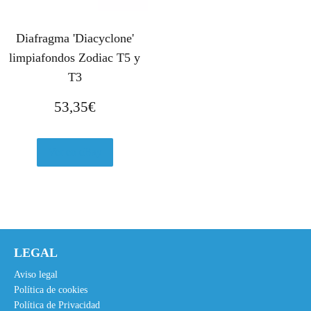
Diafragma 'Diacyclone'
limpiafondos Zodiac T5 y
T3
53,35
€
Ver en eBay
LEGAL
Aviso legal
Política de cookies
Política de Privacidad