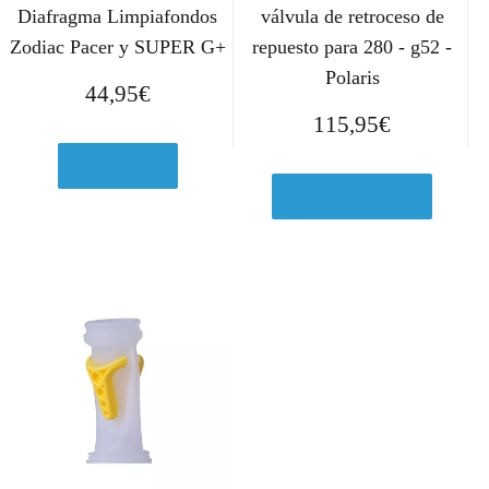
Diafragma Limpiafondos
válvula de retroceso de
Zodiac Pacer y SUPER G+
repuesto para 280 - g52 -
Polaris
44,95
€
115,95
€
Ver en eBay
Ver en Amazon.es