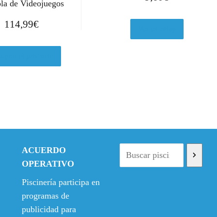
la de Videojuegos
114,99
€
Ver en eBay
prar el producto
ACUERDO
OPERATIVO
Piscinería participa en
programas de
publicidad para