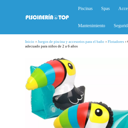
Piscinas
Spas
Acce
Mantenimiento
Segurid
Inicio
›
Juegos de piscina y accesorios para el baño
›
Flotadores
›
adecuado para niños de 2 a 6 años