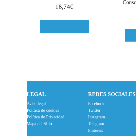
Conso
16,74
€
Comprar el producto
Com
LEGAL
REDES SOCIALES
Aviso legal
Facebook
Política de cookies
Twitter
Política de Privacidad
Instagram
Mapa del Sitio
Telegram
Pinterest