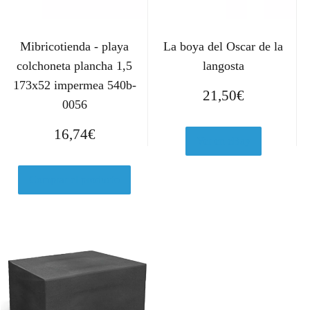
Mibricotienda - playa
La boya del Oscar de la
colchoneta plancha 1,5
langosta
173x52 impermea 540b-
21,50
€
0056
16,74
€
Ver en eBay
Comprar el producto