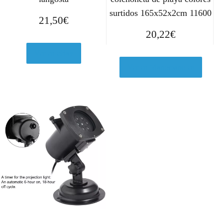
surtidos 165x52x2cm 11600
21,50
€
20,22
€
Ver en eBay
Ver en Manomano.es