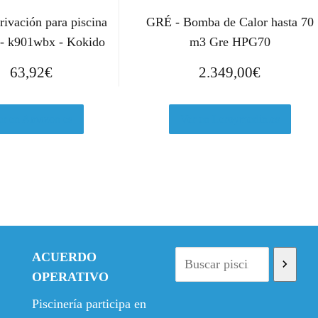
erivación para piscina
GRÉ - Bomba de Calor hasta 70
 - k901wbx - Kokido
m3 Gre HPG70
63,92
€
2.349,00
€
er en Amazon.es
Ver en Leroymerlin.es
ACUERDO
OPERATIVO
Piscinería participa en