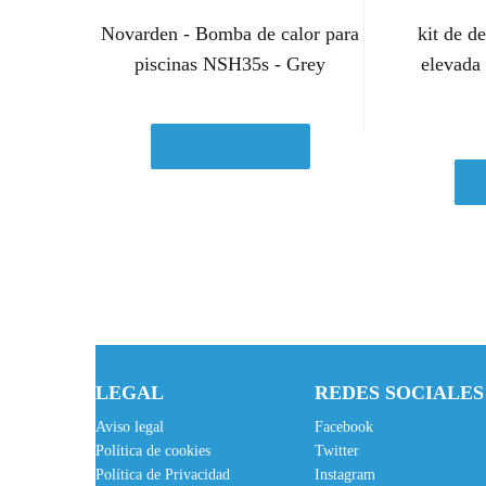
Novarden - Bomba de calor para
kit de d
piscinas NSH35s - Grey
elevada
Ver en Amazon.es
V
LEGAL
REDES SOCIALES
Aviso legal
Facebook
Política de cookies
Twitter
Política de Privacidad
Instagram