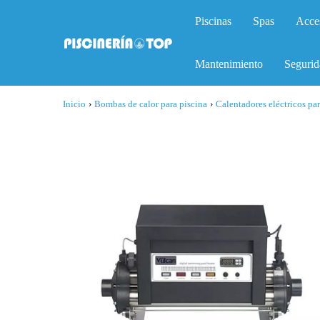
Piscinas
Spas
Acce
Mantenimiento
Segurid
Inicio
›
Bombas de calor para piscina
›
Calentadores eléctricos par