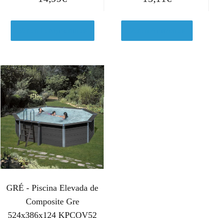
Ver en Leroymerlin.es
Ver en Amazon.es
GRÉ - Piscina Elevada de
Composite Gre
524x386x124 KPCOV52