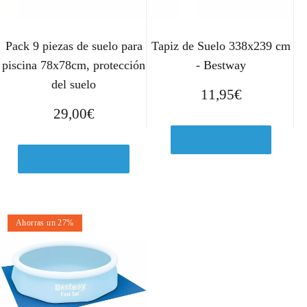
Pack 9 piezas de suelo para
Tapiz de Suelo 338x239 cm
piscina 78x78cm, protección
- Bestway
del suelo
11,95
€
29,00
€
Ver en Amazon.es
Comprar el producto
Ahorras un 27%