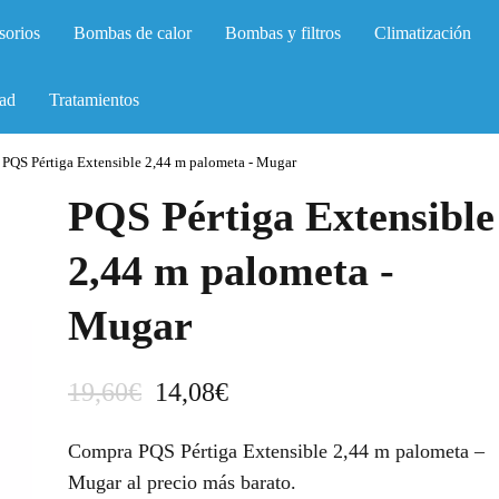
sorios
Bombas de calor
Bombas y filtros
Climatización
ad
Tratamientos
PQS Pértiga Extensible 2,44 m palometa - Mugar
PQS Pértiga Extensible
2,44 m palometa -
Mugar
E
E
19,60
€
14,08
€
l
l
Compra PQS Pértiga Extensible 2,44 m palometa –
p
p
Mugar al precio más barato.