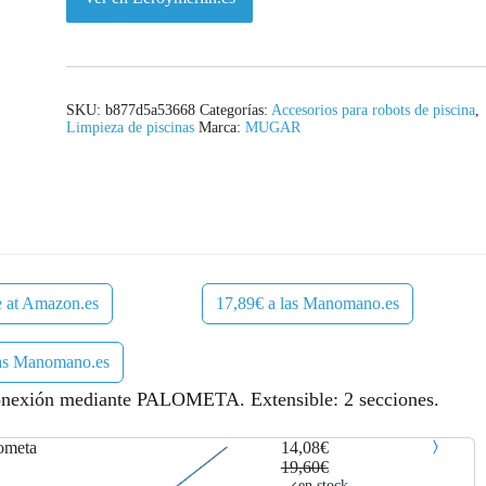
l
s
e
:
r
1
SKU:
b877d5a53668
Categorías:
Accesorios para robots de piscina
,
Limpieza de piscinas
Marca:
MUGAR
a
4
:
,
1
0
9
8
e at Amazon.es
17,89€ a las Manomano.es
,
€
6
.
las Manomano.es
0
Conexión mediante PALOMETA. Extensible: 2 secciones.
€
lometa
14,08€
19,60€
.
en stock