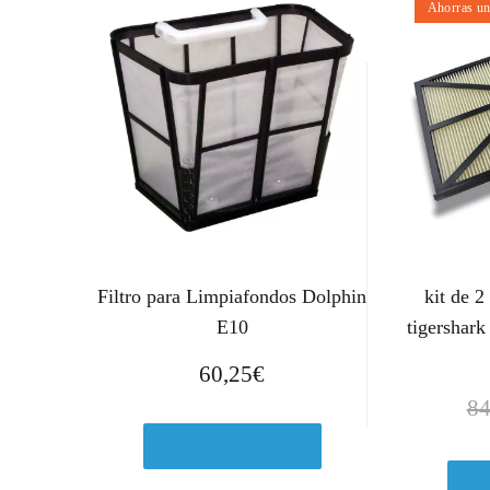
Ahorras u
Filtro para Limpiafondos Dolphin
kit de 2
E10
tigershark
60,25
€
84
Comprar el producto
Ver