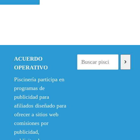
e
e
c
c
i
i
o
o
o
a
r
c
i
t
ACUERDO
g
u
OPERATIVO
i
a
n
l
Piscinería participa en
a
e
programas de
l
s
publicidad para
e
:
afiliados diseñado para
r
7
ofrecer a sitios web
a
5
comisiones por
:
,
8
6
publicidad,
4
7