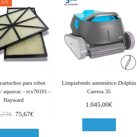
n 11%
 cartuchos para robot
Limpiafondo automático Dolphin
 / aquavac - rcx70101 -
Carrera 35
Hayward
1.045,00
€
E
E
,77
€
75,67
€
l
l
Ver en eBay
p
p
r
r
 en Manomano.es