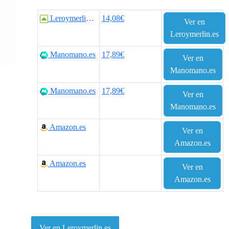
r
r
Leroymerlin.es
14,08€
Ver en
e
e
Leroymerlin.es
c
c
Manomano.es
17,89€
Ver en
i
i
Manomano.es
o
o
Manomano.es
17,89€
Ver en
o
a
Manomano.es
r
c
Amazon.es
Ver en
i
t
Amazon.es
g
u
Amazon.es
Ver en
Amazon.es
i
a
n
l
a
e
Ver en Leroymerlin.es