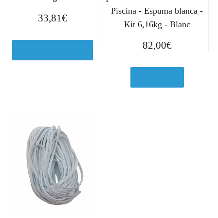
Piscina - Espuma blanca -
33,81
€
Kit 6,16kg - Blanc
82,00
€
Ver en Manomano.es
Ver en eBay