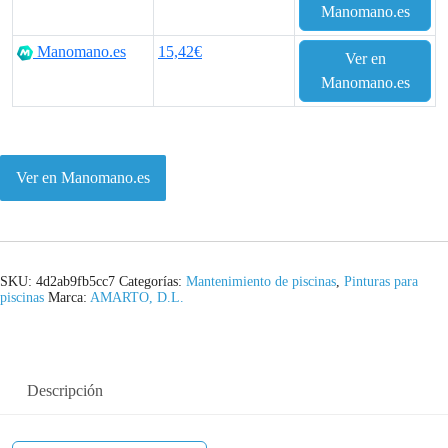
Manomano.es
Manomano.es
15,42€
Ver en
Manomano.es
Ver en Manomano.es
SKU:
4d2ab9fb5cc7
Categorías:
Mantenimiento de piscinas
,
Pinturas para
piscinas
Marca:
AMARTO, D.L.
Descripción