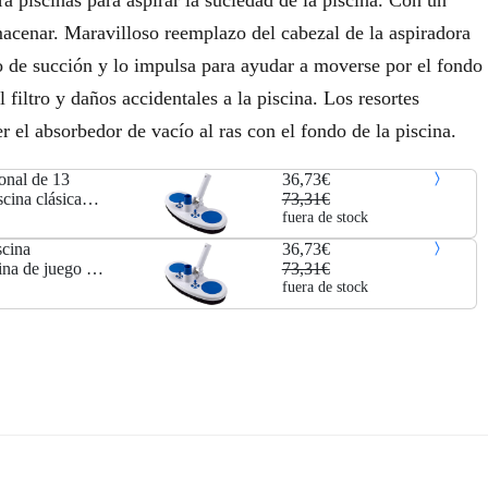
ra piscinas para aspirar la suciedad de la piscina. Con un
7
7
macenar. Maravilloso reemplazo del cabezal de la aspiradora
so de succión y lo impulsa para ayudar a moverse por el fondo
3
3
 filtro y daños accidentales a la piscina. Los resortes
,
€
 el absorbedor de vacío al ras con el fondo de la piscina.
3
.
ional de 13
36,73€
1
cina clásica
73,31€
Herramienta de
fuera de stock
€
scina
36,73€
ina de juego de
73,31€
.
n de suciedad
fuera de stock