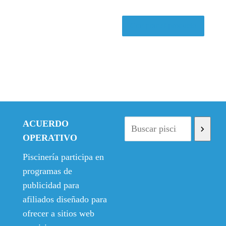
e
e
c
c
i
i
Comprar el producto
o
o
o
a
r
c
i
t
g
u
i
a
n
l
ACUERDO
a
e
OPERATIVO
l
s
e
:
Piscinería participa en
r
1
programas de
a
0
publicidad para
:
,
afiliados diseñado para
1
9
ofrecer a sitios web
4
5