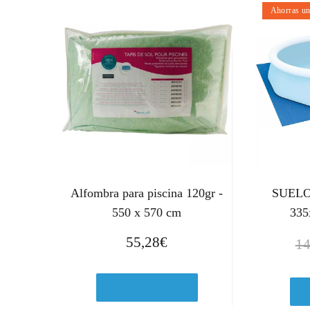
Ahorras u
Alfombra para piscina 120gr -
SUELO
550 x 570 cm
335
55,28
€
14
Ver en Amazon.es
V