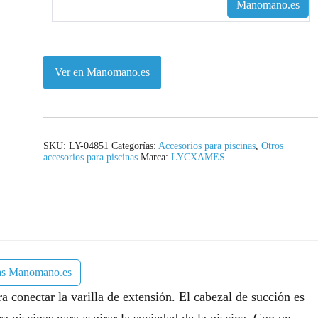
Manomano.es
o
a
r
c
i
t
Ver en Manomano.es
g
u
i
a
n
l
SKU:
LY-04851
Categorías:
Accesorios para piscinas
,
Otros
accesorios para piscinas
Marca:
LYCXAMES
a
e
l
s
e
:
r
3
las Manomano.es
a
6
a conectar la varilla de extensión. El cabezal de succión es
:
,