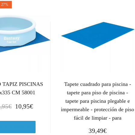
n 27%
 TAPIZ PISCINAS
Tapete cuadrado para piscina -
x335 CM 58001
tapete para piso de piscina -
tapete para piscina plegable e
E
E
,95
€
10,95
€
impermeable - protección de piso
l
l
fácil de limpiar - para
p
p
r
r
er en Amazon.es
39,49
€