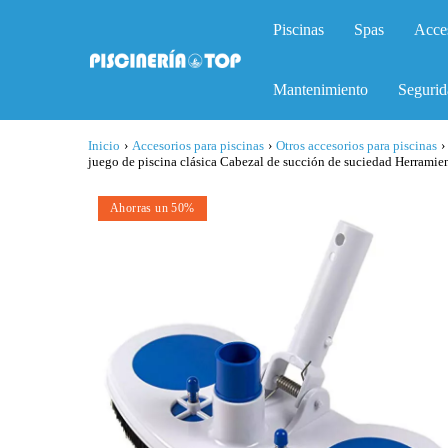
Piscinas
Spas
Acce
Mantenimiento
Segurid
Inicio
›
Accesorios para piscinas
›
Otros accesorios para piscinas
›
juego de piscina clásica Cabezal de succión de suciedad Herramie
Ahorras un 50%