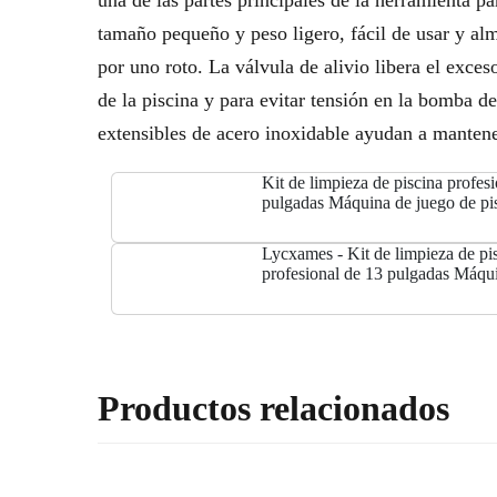
una de las partes principales de la herramienta pa
tamaño pequeño y peso ligero, fácil de usar y al
por uno roto. La válvula de alivio libera el exce
de la piscina y para evitar tensión en la bomba del
extensibles de acero inoxidable ayudan a mantener
Kit de limpieza de piscina profes
pulgadas Máquina de juego de pis
Cabezal de succión de suciedad 
limpieza de
Lycxames - Kit de limpieza de pi
profesional de 13 pulgadas Máqu
piscina clásica Cabezal de succió
Herramienta de
Productos relacionados