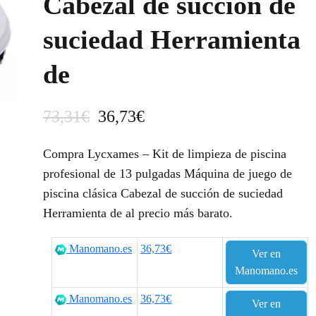
Cabezal de succión de
suciedad Herramienta
de
E
E
73,31
€
36,73
€
l
l
Compra Lycxames – Kit de limpieza de piscina
p
p
profesional de 13 pulgadas Máquina de juego de
piscina clásica Cabezal de succión de suciedad
r
r
Herramienta de al precio más barato.
e
e
c
c
Manomano.es
36,73€
Ver en
Manomano.es
i
i
Manomano.es
36,73€
o
o
Ver en