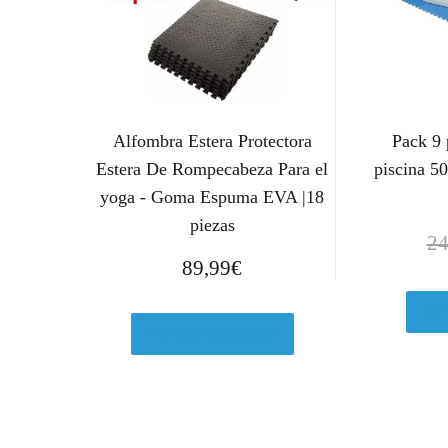
Alfombra Estera Protectora
Pack 9 
Estera De Rompecabeza Para el
piscina 5
yoga - Goma Espuma EVA |18
piezas
24
89,99
€
Ver
Comprar el producto