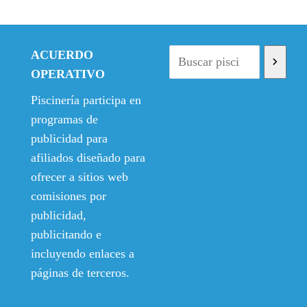
i
t
r
c
g
u
i
t
i
a
g
u
ACUERDO
n
l
i
a
OPERATIVO
a
e
n
l
l
s
a
e
Piscinería participa en
e
:
l
s
programas de
r
2
e
:
publicidad para
a
2
r
1
afiliados diseñado para
:
,
a
5
ofrecer a sitios web
2
9
:
,
comisiones por
9
5
2
0
,
€
publicidad,
4
0
8
.
,
€
publicitando e
4
0
.
incluyendo enlaces a
€
0
páginas de terceros.
.
€
.