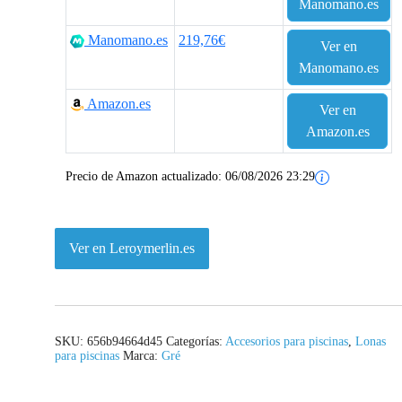
Manomano.es
Manomano.es
219,76€
Ver en
Manomano.es
Amazon.es
Ver en
Amazon.es
Precio de Amazon actualizado:
06/08/2026 23:29
Ver en Leroymerlin.es
SKU:
656b94664d45
Categorías:
Accesorios para piscinas
,
Lonas
para piscinas
Marca:
Gré