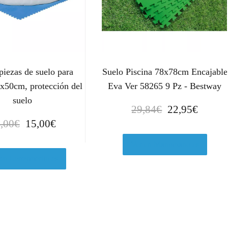
piezas de suelo para
Suelo Piscina 78x78cm Encajable
0x50cm, protección del
Eva Ver 58265 9 Pz - Bestway
suelo
E
E
29,84
€
22,95
€
l
l
E
E
,00
€
15,00
€
p
p
l
l
r
r
Ver en Manomano.es
p
p
e
e
r
r
 en Leroymerlin.es
c
c
e
e
i
i
c
c
o
o
i
i
o
a
o
o
r
c
o
a