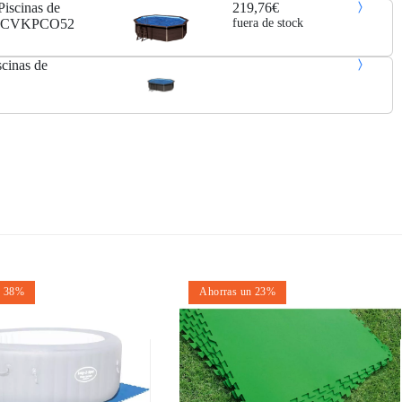
Piscinas de
219,76€
cm CVKPCO52
fuera de stock
cinas de
n 38%
Ahorras un 23%