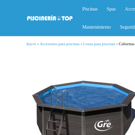
Piscinas
Spas
Acce
Mantenimiento
Segurid
Inicio
›
Accesorios para piscinas
›
Lonas para piscinas
›
Cubierta