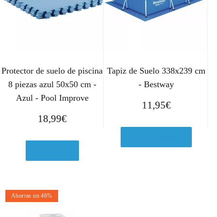
Protector de suelo de piscina
Tapiz de Suelo 338x239 cm
8 piezas azul 50x50 cm -
- Bestway
Azul - Pool Improve
11,95
€
18,99
€
Ver en Amazon.es
Ver en eBay
Ahorras un 46%