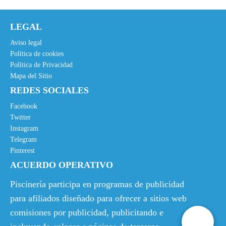
o
o
o
a
LEGAL
r
c
i
t
Aviso legal
g
u
Política de cookies
Política de Privacidad
i
a
Mapa del Sitio
n
l
REDES SOCIALES
a
e
l
s
Facebook
e
:
Twitter
Instagram
r
4
Telegram
a
,
Pinterest
:
2
ACUERDO OPERATIVO
7
0
,
€
Piscinería participa en programas de publicidad
7
.
para afiliados diseñado para ofrecer a sitios web
9
comisiones por publicidad, publicitando e
€