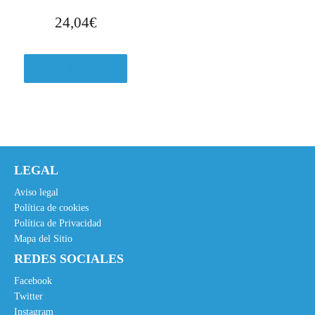
:
,
24,04
€
2
9
9
5
,
€
Ver en Amazon.es
8
.
4
€
.
LEGAL
Aviso legal
Política de cookies
Política de Privacidad
Mapa del Sitio
REDES SOCIALES
Facebook
Twitter
Instagram