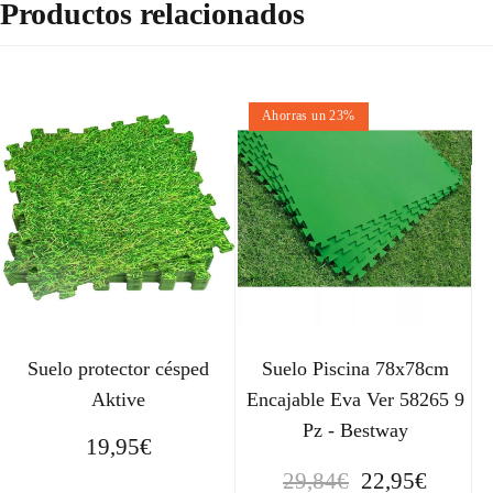
Productos relacionados
Ahorras un 23%
Suelo protector césped
Suelo Piscina 78x78cm
Aktive
Encajable Eva Ver 58265 9
Pz - Bestway
19,95
€
E
E
29,84
€
22,95
€