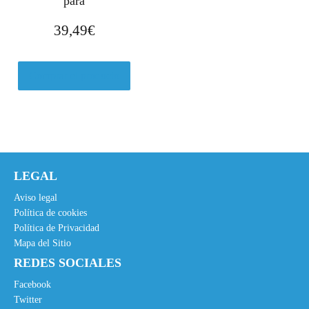
para
,
€
8
.
39,49
€
5
€
Comprar el producto
.
LEGAL
Aviso legal
Política de cookies
Política de Privacidad
Mapa del Sitio
REDES SOCIALES
Facebook
Twitter