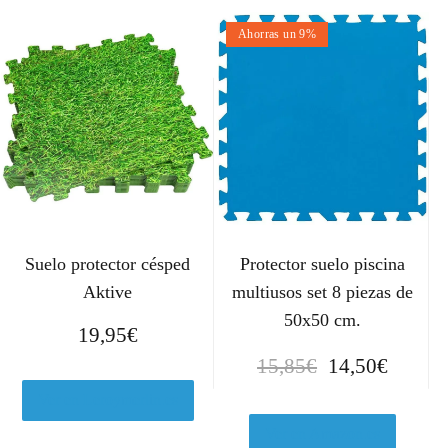
Ahorras un 9%
Suelo protector césped
Protector suelo piscina
Aktive
multiusos set 8 piezas de
50x50 cm.
19,95
€
E
E
15,85
€
14,50
€
l
l
Ver en Leroymerlin.es
p
p
r
r
Ver en Amazon.es