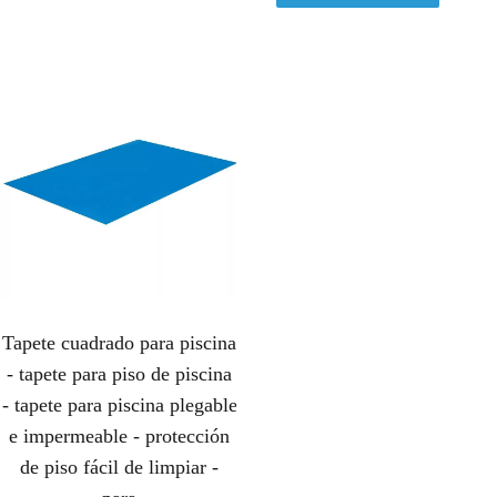
e
e
c
c
i
i
o
o
o
a
r
c
i
t
g
u
i
a
n
l
a
e
l
s
Tapete cuadrado para piscina
e
:
r
1
- tapete para piso de piscina
a
4
- tapete para piscina plegable
:
,
e impermeable - protección
1
5
de piso fácil de limpiar -
5
0