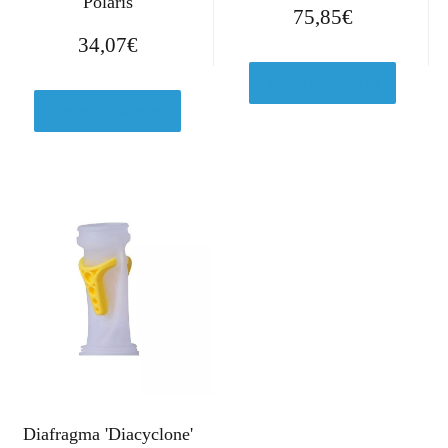
Polaris
75,85
€
34,07
€
Ver en Amazon.es
Ver en Amazon.es
Diafragma 'Diacyclone'