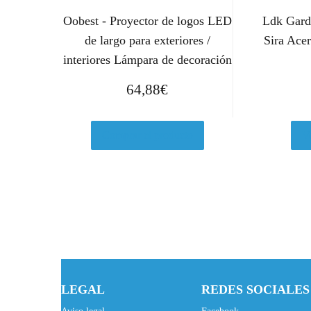
Oobest - Proyector de logos LED
Ldk Gard
de largo para exteriores /
Sira Ace
interiores Lámpara de decoración
64,88
€
Comprar el producto
V
LEGAL
REDES SOCIALES