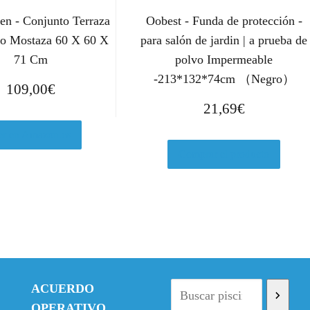
en - Conjunto Terraza
Oobest - Funda de protección -
ro Mostaza 60 X 60 X
para salón de jardin | a prueba de
71 Cm
polvo Impermeable
-213*132*74cm （Negro）
109,00
€
21,69
€
er en Amazon.es
Comprar el producto
ACUERDO
OPERATIVO