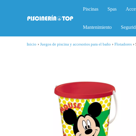
Piscinas
Spas
Acce
Mantenimiento
Segurid
Inicio
›
Juegos de piscina y accesorios para el baño
›
Flotadores
›