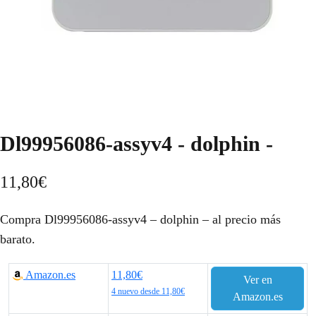
Dl99956086-assyv4 - dolphin -
11,80
€
Compra Dl99956086-assyv4 – dolphin – al precio más
barato.
Amazon.es
11,80€
Ver en
4 nuevo desde 11,80€
Amazon.es