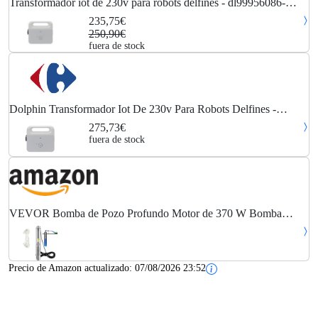
Transformador iot de 230v para robots delfines - dl99956086-
assyv4 - dolphin -
235,75€
250,90€
fuera de stock
Dolphin Transformador Iot De 230v Para Robots Delfines -
Dl99956086-assyv4
275,73€
fuera de stock
VEVOR Bomba de Pozo Profundo Motor de 370 W Bomba
Sumergible para Pozo 230V50Hz Bomba de Agua Sumergible
para Pozos Flujo Máximo de 110 L/min con Caja de...
Precio de Amazon actualizado:
07/08/2026 23:52