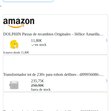
-
DOLPHIN Piezas de recambios Originales – Hélice Amarilla
(Motor aspiración) + Tornillo – Referencia Maytronics: 9995269-
11,80€
R1
en stock
4 nuevo desde 11,80€
Transformador iot de 230v para robots delfines - dl99956086-
assyv4 - dolphin -
235,75€
250,90€
fuera de stock