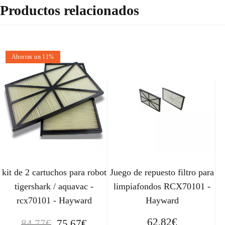
Productos relacionados
Ahorras un 11%
kit de 2 cartuchos para robot
Juego de repuesto filtro para
tigershark / aquavac -
limpiafondos RCX70101 -
rcx70101 - Hayward
Hayward
E
E
62,82
€
84,77
€
75,67
€