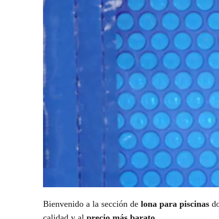
Bienvenido a la sección de
lona para piscinas
do
calidad y al
precio más barato
.