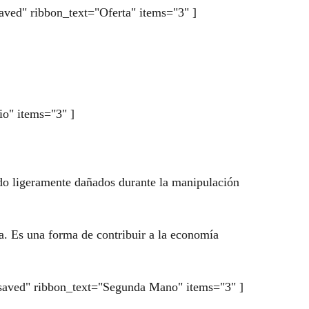
saved" ribbon_text="Oferta" items="3" ]
io" items="3" ]
sido ligeramente dañados durante la manipulación
a. Es una forma de contribuir a la economía
ge_saved" ribbon_text="Segunda Mano" items="3" ]