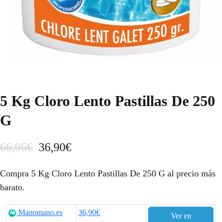
5 Kg Cloro Lento Pastillas De 250
G
E
E
66,96
€
36,90
€
l
l
Compra 5 Kg Cloro Lento Pastillas De 250 G al precio más
p
p
barato.
r
r
Manomano.es
36,90€
Ver en