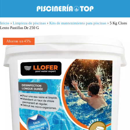
Inicio
›
Limpieza de piscinas
›
Kits de mantenimiento para piscinas
›
5 Kg Cloro
Lento Pastillas De 250 G
Ahorras un 45%