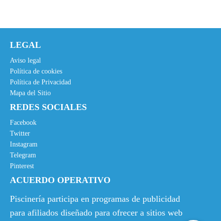
€
i
i
.
o
o
o
a
LEGAL
r
c
i
t
Aviso legal
g
u
Política de cookies
Política de Privacidad
i
a
Mapa del Sitio
n
l
REDES SOCIALES
a
e
l
s
Facebook
e
:
Twitter
Instagram
r
7
Telegram
a
3
Pinterest
:
,
ACUERDO OPERATIVO
1
5
0
7
Piscinería participa en programas de publicidad
2
€
para afiliados diseñado para ofrecer a sitios web