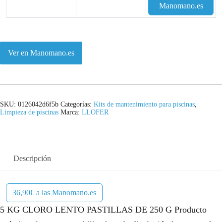
e
e
Manomano.es
c
c
i
i
Ver en Manomano.es
o
o
o
a
r
c
SKU:
0126042d6f5b
Categorías:
Kits de mantenimiento para piscinas
,
i
t
Limpieza de piscinas
Marca:
LLOFER
g
u
i
a
Descripción
n
l
a
e
36,90€ a las Manomano.es
l
s
5 KG CLORO LENTO PASTILLAS DE 250 G Producto