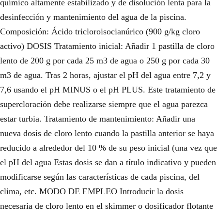
e
:
químico altamente estabilizado y de disolución lenta para la
desinfección y mantenimiento del agua de la piscina.
r
3
Composición: Ácido tricloroisocianúrico (900 g/kg cloro
a
6
activo) DOSIS Tratamiento inicial: Añadir 1 pastilla de cloro
:
,
lento de 200 g por cada 25 m3 de agua o 250 g por cada 30
m3 de agua. Tras 2 horas, ajustar el pH del agua entre 7,2 y
6
9
7,6 usando el pH MINUS o el pH PLUS. Este tratamiento de
6
0
supercloración debe realizarse siempre que el agua parezca
,
€
estar turbia. Tratamiento de mantenimiento: Añadir una
9
.
nueva dosis de cloro lento cuando la pastilla anterior se haya
reducido a alrededor del 10 % de su peso inicial (una vez que
6
el pH del agua Estas dosis se dan a título indicativo y pueden
€
modificarse según las características de cada piscina, del
.
clima, etc. MODO DE EMPLEO Introducir la dosis
necesaria de cloro lento en el skimmer o dosificador flotante