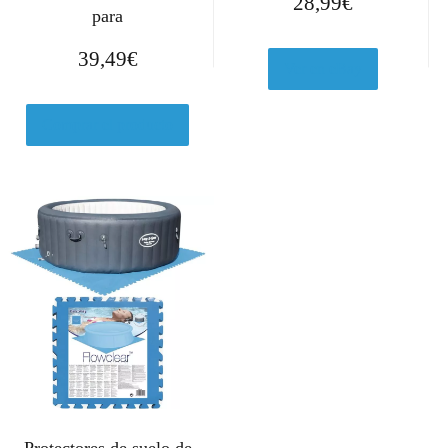
28,99
€
para
39,49
€
Ver en eBay
Comprar el producto
Protectores de suelo de