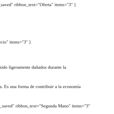
e_saved" ribbon_text="Oferta" items="3" ]
ecio" items="3" ]
 sido ligeramente dañados durante la
a. Es una forma de contribuir a la economía
tage_saved" ribbon_text="Segunda Mano" items="3"