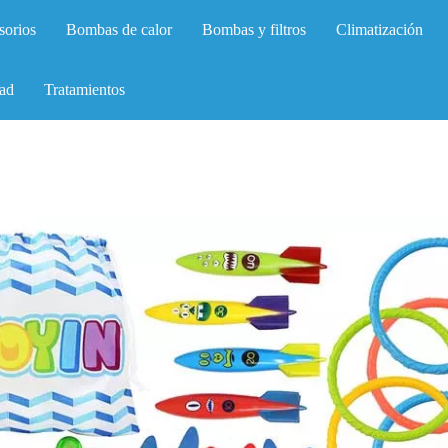
sorios
Bombas de calor
Bombas y filtros
Climatización
ad
Tratamientos