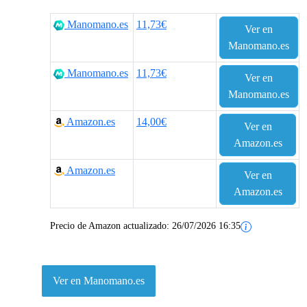
r
r
Manomano.es
11,73€
Ver en
e
e
Manomano.es
c
c
Manomano.es
11,73€
Ver en
i
i
Manomano.es
o
o
Amazon.es
14,00€
Ver en
o
a
Amazon.es
r
c
Amazon.es
Ver en
i
t
Amazon.es
g
u
Precio de Amazon actualizado:
26/07/2026 16:35
i
a
n
l
Ver en Manomano.es
a
e