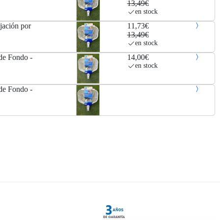
13,49€
en stock
jación por
11,73€
13,49€
en stock
de Fondo -
14,00€
en stock
de Fondo -