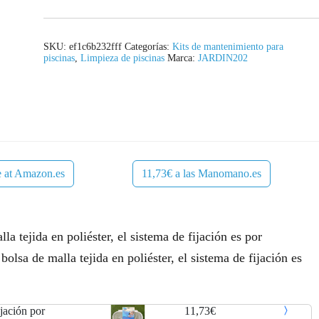
l
s
e
:
SKU:
ef1c6b232fff
Categorías:
Kits de mantenimiento para
piscinas
,
Limpieza de piscinas
Marca:
JARDIN202
r
1
a
1
:
,
1
7
e at Amazon.es
11,73€ a las Manomano.es
3
3
,
€
4
.
a tejida en poliéster, el sistema de fijación es por
olsa de malla tejida en poliéster, el sistema de fijación es
9
€
jación por
11,73€
.