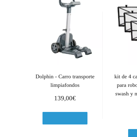
Dolphin - Carro transporte
kit de 4 c
limpiafondos
para rob
swash y n
139,00
€
Ver en Amazon.es
V