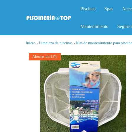
Piscinas
Spas
Acce
Mantenimiento
Segurid
Inicio
›
Limpieza de piscinas
›
Kits de mantenimiento para piscin
Ahorras un 13%