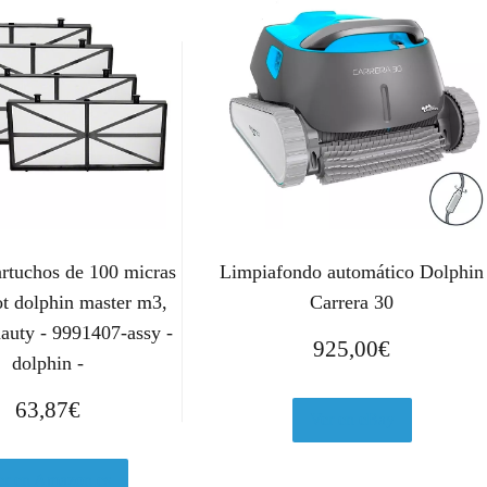
artuchos de 100 micras
Limpiafondo automático Dolphin
ot dolphin master m3,
Carrera 30
auty - 9991407-assy -
925,00
€
dolphin -
63,87
€
Ver en eBay
er en Amazon.es