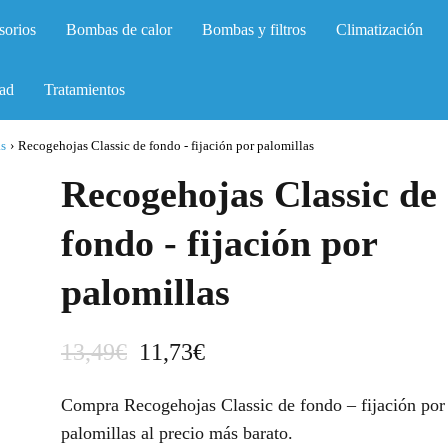
sorios
Bombas de calor
Bombas y filtros
Climatización
ad
Tratamientos
as
›
Recogehojas Classic de fondo - fijación por palomillas
Recogehojas Classic de
fondo - fijación por
palomillas
E
E
13,49
€
11,73
€
l
l
Compra Recogehojas Classic de fondo – fijación por
p
p
palomillas al precio más barato.