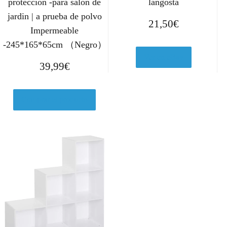
protección -para salón de
langosta
jardin | a prueba de polvo
21,50
€
Impermeable
-245*165*65cm （Negro）
Ver en eBay
39,99
€
Comprar el producto